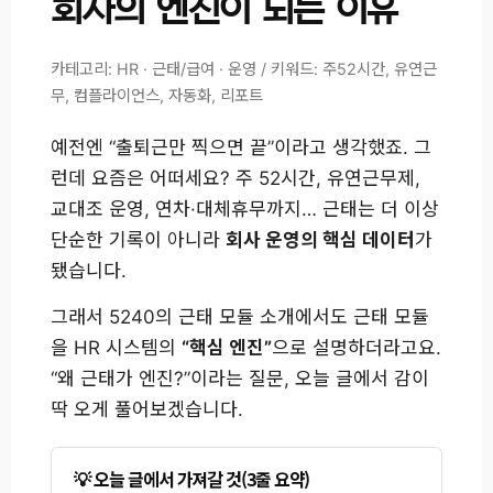
회사의 엔진이 되는 이유
카테고리: HR · 근태/급여 · 운영 / 키워드: 주52시간, 유연근
무, 컴플라이언스, 자동화, 리포트
예전엔 “출퇴근만 찍으면 끝”이라고 생각했죠. 그
런데 요즘은 어떠세요? 주 52시간, 유연근무제,
교대조 운영, 연차·대체휴무까지… 근태는 더 이상
단순한 기록이 아니라
회사 운영의 핵심 데이터
가
됐습니다.
그래서 5240의 근태 모듈 소개에서도 근태 모듈
을 HR 시스템의
“핵심 엔진”
으로 설명하더라고요.
“왜 근태가 엔진?”이라는 질문, 오늘 글에서 감이
딱 오게 풀어보겠습니다.
오늘 글에서 가져갈 것(3줄 요약)