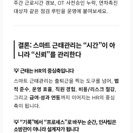
주간 근로시간 경보, OT 사전승인 누락, 연차촉진
대상자 같은 점검 루틴을 운영에 붙여보세요.
결론: 스마트 근태관리는 “시간”이 아
니라 “신뢰”를 관리한다
근태는 HR의 중심축입니다
스마트 근태관리는 출퇴근을 찍는 도구를 넘어,
법
적 준수
,
운영 효율
,
직원 경험
,
비용/리스크 절감
,
그리고
급여·성과 연동
까지 이어지는 HR의 중심
축이 됩니다.
“기록”에서 “프로세스”로 바꾸는 순간, 인사팀은
소방관이 아니라 설계자가 됩니다