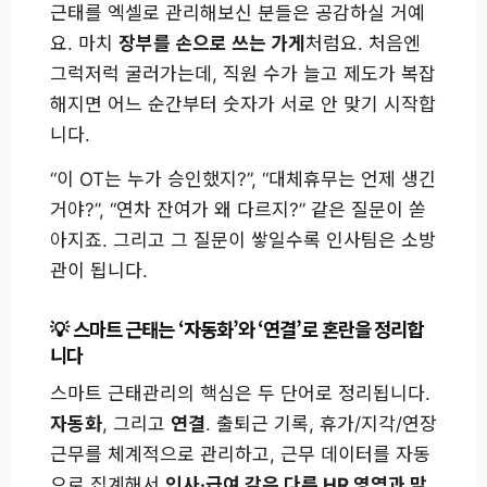
근태를 엑셀로 관리해보신 분들은 공감하실 거예
요. 마치
장부를 손으로 쓰는 가게
처럼요. 처음엔
그럭저럭 굴러가는데, 직원 수가 늘고 제도가 복잡
해지면 어느 순간부터 숫자가 서로 안 맞기 시작합
니다.
“이 OT는 누가 승인했지?”, “대체휴무는 언제 생긴
거야?”, “연차 잔여가 왜 다르지?” 같은 질문이 쏟
아지죠. 그리고 그 질문이 쌓일수록 인사팀은 소방
관이 됩니다.
스마트 근태는 ‘자동화’와 ‘연결’로 혼란을 정리합
니다
스마트 근태관리의 핵심은 두 단어로 정리됩니다.
자동화
, 그리고
연결
. 출퇴근 기록, 휴가/지각/연장
근무를 체계적으로 관리하고, 근무 데이터를 자동
으로 집계해서
인사·급여 같은 다른 HR 영역과 맞