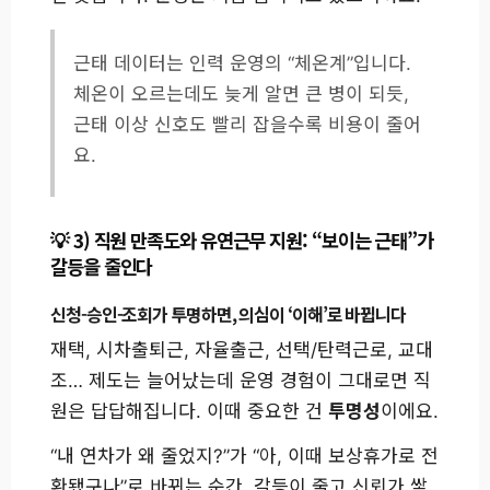
근태 데이터는 인력 운영의 “체온계”입니다.
체온이 오르는데도 늦게 알면 큰 병이 되듯,
근태 이상 신호도 빨리 잡을수록 비용이 줄어
요.
3) 직원 만족도와 유연근무 지원: “보이는 근태”가
갈등을 줄인다
신청-승인-조회가 투명하면, 의심이 ‘이해’로 바뀝니다
재택, 시차출퇴근, 자율출근, 선택/탄력근로, 교대
조… 제도는 늘어났는데 운영 경험이 그대로면 직
원은 답답해집니다. 이때 중요한 건
투명성
이에요.
“내 연차가 왜 줄었지?”가 “아, 이때 보상휴가로 전
환됐구나”로 바뀌는 순간, 갈등이 줄고 신뢰가 쌓