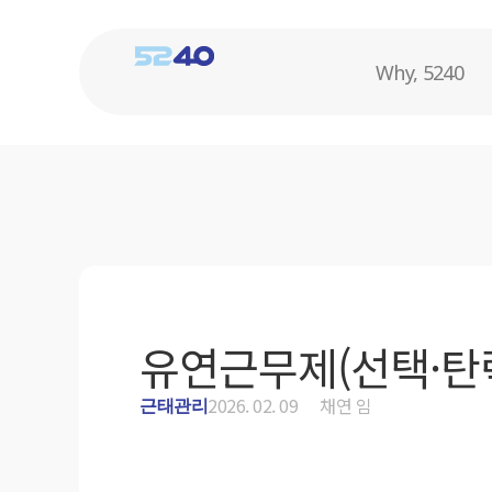
Why, 5240
유연근무제(선택·탄력
2026. 02. 09
채연 임
근태관리