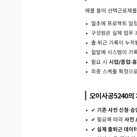
예를 들어 선택근로제를
월초에 프로젝트 일
구성원은 실제 업무 
출·퇴근 기록이 누적
월말에 시스템이 기
필요 시
시업/종업·
최종 스케줄 확정으
오이사공5240의
✔
기존 사전 신청·승
✔ 필요에 따라
사전 
✔
실제 출퇴근 데이