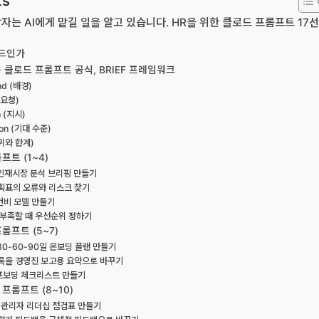
ts
는 AI에게 맡길 일을 알고 있습니다. HR을 위한 클로드 프롬프트 17
로드인가
 클로드 프롬프트 공식, BRIEF 프레임워크
nd (배경)
 (요청)
on (지시)
tion (기대 수준)
범위와 한계)
트 (1~4)
전 인재시장 분석 브리핑 만들기
계획표의 오류와 리스크 찾기
인건비 모델 만들기
 부족할 때 우선순위 정하기
롬프트 (5~7)
30-60-90일 온보딩 플랜 만들기
기록을 경영진 보고용 요약으로 바꾸기
오프보딩 체크리스트 만들기
프롬프트 (8~10)
로 관리자 리더십 점검표 만들기