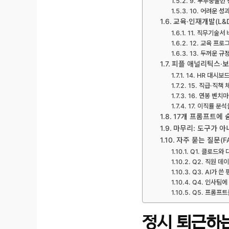
9. 두루뭉술한
10. 어려운 성
교육·인재개발(L&D
11. 직무기술서
12. 교육 프로
13. 두꺼운 
피플 애널리틱스·보상
14. HR 대시
15. 직급·직책
16. 연봉 벤치
17. 이직률 분
17개 프롬프트에 
마무리: 도구가 
자주 묻는 질문(F
Q1. 클로드와 
Q2. 직원 데
Q3. AI가 
Q4. 인사팀에
Q5. 프롬프트
정시 퇴근하는