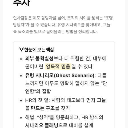
주자
인사팀장은 제도 담당자를 넘어, 조직의 시야를 넓히는 “조명
담당자”가 될 수 있습니다. 유령 시나리오를 찾아내고, 그늘
속 목소리를 빛으로 끌어올리는 방법을 정리합니다.
한눈에 보는 핵심
외부 불확실성
보다 더 위험한 건, 내부에
굳어버린
암묵적 믿음
일 수 있다
유령 시나리오(Ghost Scenario)
: 다들
느끼지만 아무도 명확히 말하지 않는 “당
연함”의 집합
HR의 첫 일: 사람의 태도보다 먼저
그늘
을 만드는 구조
를 찾기
해법: “성역”을 명문화하고, HR 방식의
시나리오 플래닝
으로 대비를 설계