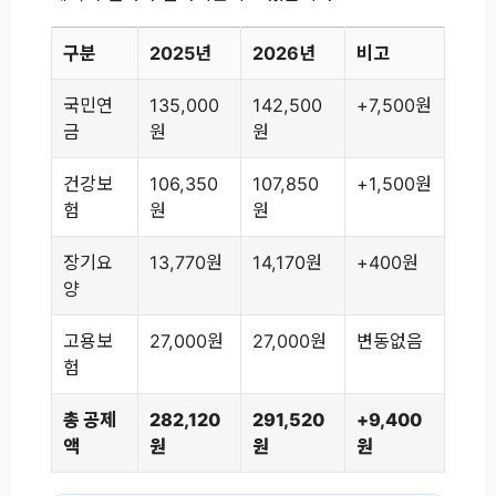
구분
2025년
2026년
비고
국민연
135,000
142,500
+7,500원
금
원
원
건강보
106,350
107,850
+1,500원
험
원
원
장기요
13,770원
14,170원
+400원
양
고용보
27,000원
27,000원
변동없음
험
총 공제
282,120
291,520
+9,400
액
원
원
원