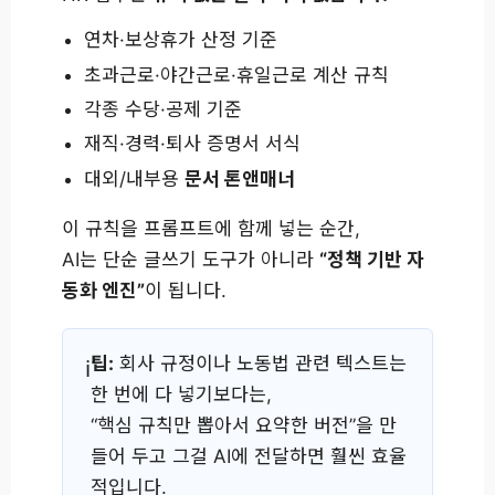
연차·보상휴가 산정 기준
초과근로·야간근로·휴일근로 계산 규칙
각종 수당·공제 기준
재직·경력·퇴사 증명서 서식
대외/내부용
문서 톤앤매너
이 규칙을 프롬프트에 함께 넣는 순간,
AI는 단순 글쓰기 도구가 아니라
“정책 기반 자
동화 엔진”
이 됩니다.
팁:
회사 규정이나 노동법 관련 텍스트는
한 번에 다 넣기보다는,
“핵심 규칙만 뽑아서 요약한 버전”을 만
들어 두고 그걸 AI에 전달하면 훨씬 효율
적입니다.