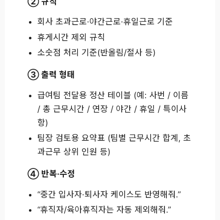
② 규칙
회사 초과근로·야간근로·휴일근로 기준
휴게시간 제외 규칙
소숫점 처리 기준(반올림/절사 등)
③ 출력 형태
급여팀 전달용 정산 테이블 (예: 사번 / 이름
/ 총 근무시간 / 연장 / 야간 / 휴일 / 특이사
항)
팀장 검토용 요약표 (팀별 근무시간 합계, 초
과근무 상위 인원 등)
④ 반복·수정
“중간 입사자·퇴사자 케이스도 반영해줘.”
“휴직자/육아휴직자는 자동 제외해줘.”