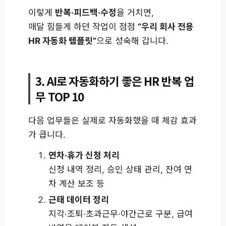
이렇게
반복·피드백·수정
을 거치면,
매달 힘들게 하던 작업이 점점
“우리 회사 전용
HR 자동화 템플릿”
으로 성숙해 갑니다.
3. AI로 자동화하기 좋은 HR 반복 업
무 TOP 10
다음 업무들은 실제로 자동화했을 때 체감 효과
가 큽니다.
연차·휴가 신청 처리
신청 내역 정리, 승인 상태 관리, 잔여 연
차 계산 보조 등
근태 데이터 정리
지각·조퇴·초과근무·야간근로 구분, 급여