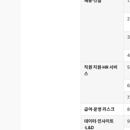
채용·선발
1
2
3
직원 지원·HR 서비
스
6
급여·운영 리스크
데이터·인사이트
·L&D