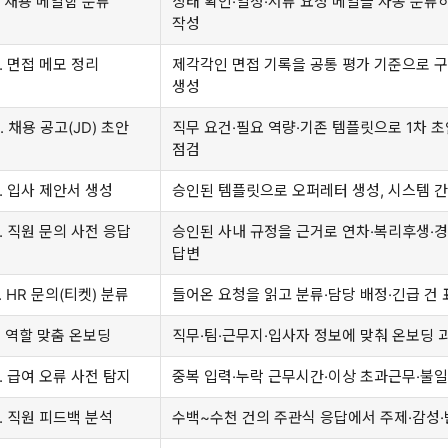
. 채용 메일함 분류
상태 확인·일정·서류 요청 메일을 자동 분류
작성
. 면접 메모 정리
제각각인 면접 기록을 공통 평가 기준으로 
생성
. 채용 공고(JD) 초안
직무 요건·필요 역량·기존 템플릿으로 1차 초
점검
4. 입사 제안서 생성
승인된 템플릿으로 오퍼레터 생성, 시스템 간
5. 직원 문의 사전 응답
승인된 사내 규정을 근거로 연차·복리후생·경
답변
. HR 문의(티켓) 분류
들어온 요청을 읽고 분류·담당 배정·긴급 건 
7. 역할 맞춤 온보딩
직무·팀·근무지·입사자 정보에 맞춰 온보딩 
8. 급여 오류 사전 탐지
중복 입력·누락 근무시간·이상 초과근무·불일
9. 직원 피드백 분석
수백~수천 건의 주관식 응답에서 주제·감성·