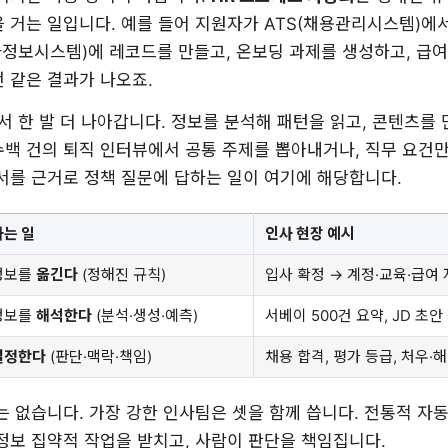
 거는 일입니다. 예를 들어 지원자가 ATS(채용관리시스템)에서
인사정보시스템)에 레코드를 만들고, 온보딩 과제를 생성하고, 급
 같은 결과가 나오죠.
서 한 발 더 나아갑니다. 정보를 분석해 패턴을 읽고, 콘텐츠를
수백 건의 퇴직 인터뷰에서 공통 주제를 뽑아내거나, 직무 요건
서를 근거로 정책 질문에 답하는 일이 여기에 해당합니다.
하는 일
인사 현장 예시
정보를
옮긴다
(정해진 규칙)
입사 확정 → 계정·교육·급여
정보를
해석한다
(분석·생성·예측)
서베이 500건 요약, JD 초안
결정한다
(판단·맥락·책임)
채용 합격, 평가 등급, 처우·
는 없습니다. 가장 강한 인사팀은 셋을 함께 씁니다. 전통적 자
 정보 집약적 작업을 받치고, 사람이 판단을 책임집니다.