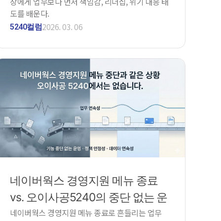
장에게 업무보다 먼저 책임감, 리더십, 위기 대응 태
도를 배운다.
2026. 03. 06
5240컬럼
네이버웍스 경영지원 메뉴 종료
vs. 오이사공5240의 중단 없는 운
네이버웍스 경영지원 메뉴 종료로 흔들리는 업무
영