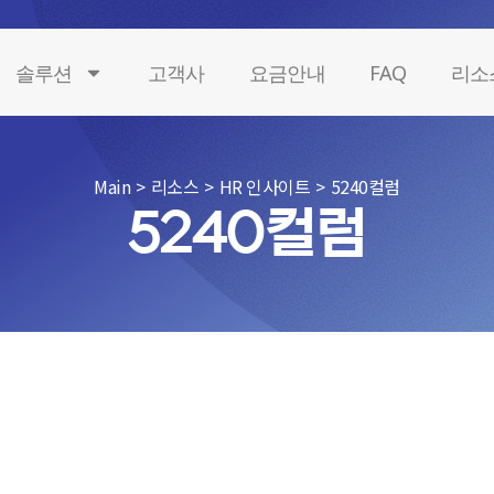
솔루션
고객사
요금안내
FAQ
리소
Main
>
리소스
>
HR 인사이트
>
5240컬럼
5240컬럼