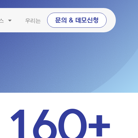
스
우리는
문의 & 데모신청
160
+