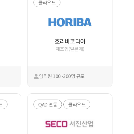
클라우드
호리바코리아
제조업(일본계)
임직원 100~300명 규모
드
QAD 연동
클라우드