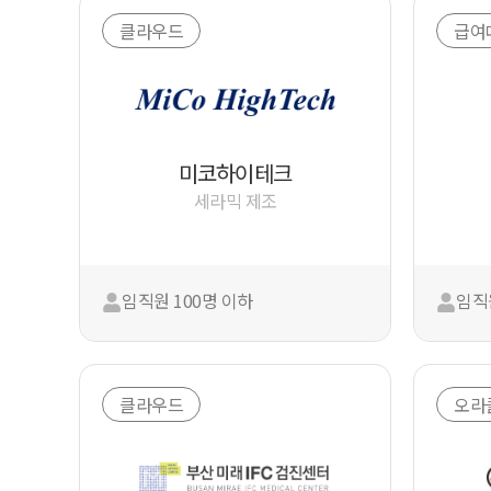
클라우드
급여
미코하이테크
세라믹 제조
임직원 100명 이하
임직원
클라우드
오라