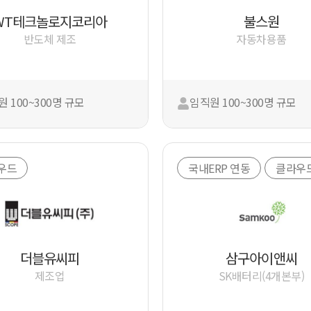
WT테크놀로지코리아
불스원
반도체 제조
자동차용품
 100~300명 규모
임직원 100~300명 규모
우드
국내ERP 연동
클라우
더블유씨피
삼구아이앤씨
제조업
SK배터리(4개본부)