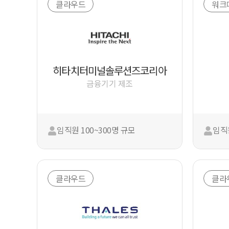
클라우드
워크
히타치터미널솔루션즈코리아
금융기기 제조
임직원 100~300명 규모
임직원
클라우드
클라