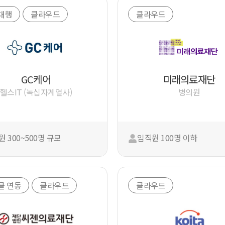
대행
클라우드
클라우드
GC케어
미래의료재단
헬스IT (녹십자계열사)
병의원
 300~500명 규모
임직원 100명 이하
클 연동
클라우드
클라우드