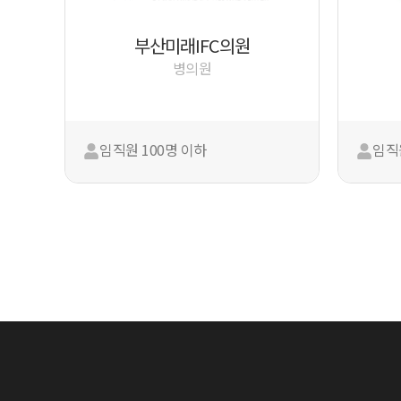
부산미래IFC의원
병의원
임직원 100명 이하
임직