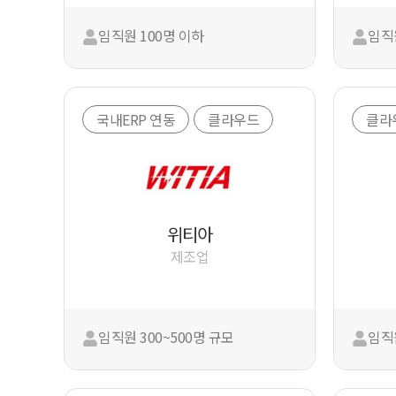
임직원 100명 이하
임직
국내ERP 연동
클라우드
클라
위티아
제조업
임직원 300~500명 규모
임직원