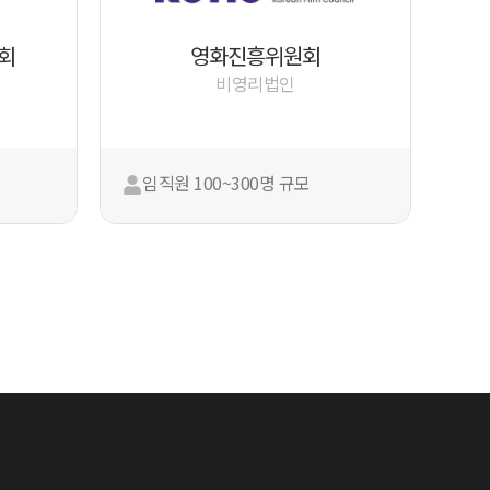
회
영화진흥위원회
비영리법인
임직원 100~300명 규모