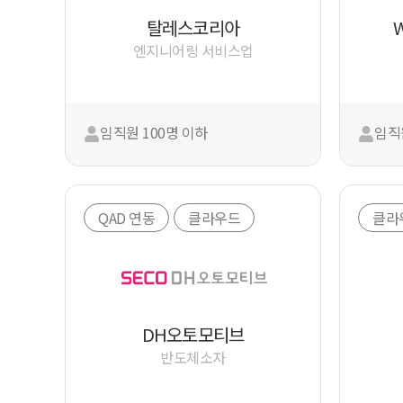
탈레스코리아
엔지니어링 서비스업
임직원 100명 이하
임직원
QAD 연동
클라우드
클라
DH오토모티브
반도체소자