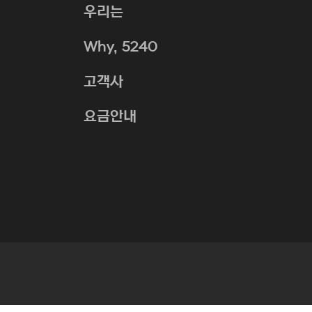
우리는
Why, 5240
고객사
요금안내
QueryBtn