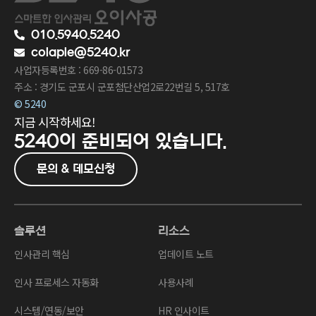
010.5940.5240
colaple@5240.kr
사업자등록번호 : 669-86-01573
주소 : 경기도 군포시 군포첨단산업2로22번길 5, 517호
© 5240
지금 시작하세요!
5240이
준비되어 있습니다.
문의 & 데모신청
솔루션
리소스
인사관리 핵심
업데이트 노트
인사 프로세스 자동화
사용사례
시스템/연동/보안
HR 인사이트